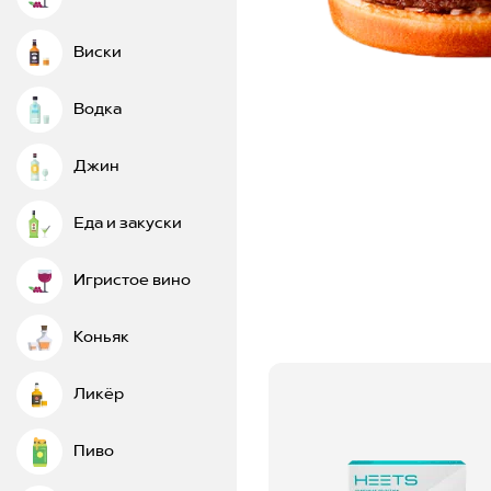
Виски
Водка
Джин
Еда и закуски
Игристое вино
Коньяк
Ликёр
Пиво