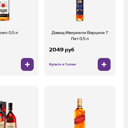
eam 0,5 л
Давид Ивериели Варцихе 7
Лет 0,5 л
2049 руб
Купить в 1 клик