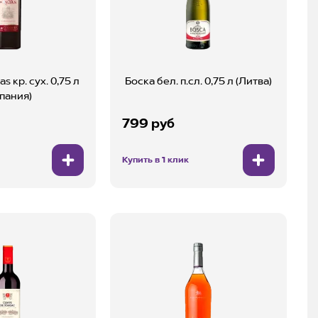
s кр. cух. 0,75 л
Боска бел. п.сл. 0,75 л (Литва)
пания)
799 руб
Купить в 1 клик