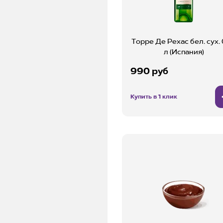
Торре Де Рехас бел. сух. 
л (Испания)
990 руб
Купить в 1 клик