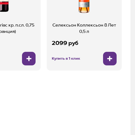
ac кр. п.сл. 0,75
Селексьон Коллексьон 8 Лет
ранция)
0,5 л
2099 руб
Купить в 1 клик