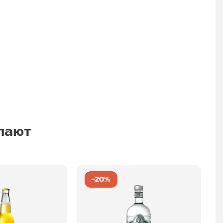
пают
-20%