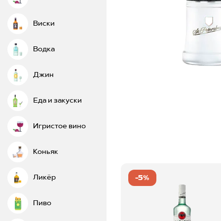
Виски
Водка
Джин
Еда и закуски
Игристое вино
Коньяк
Ликёр
-5%
Пиво