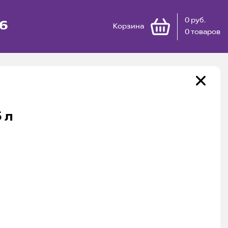
0 руб.
66
Корзина
0 товаров
 л